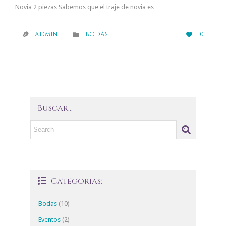
Novia 2 piezas Sabemos que el traje de novia es…
CATEGORY
LOVE
0
ADMIN
BODAS



IT
Buscar…
Categorias:

Bodas
(10)
Eventos
(2)