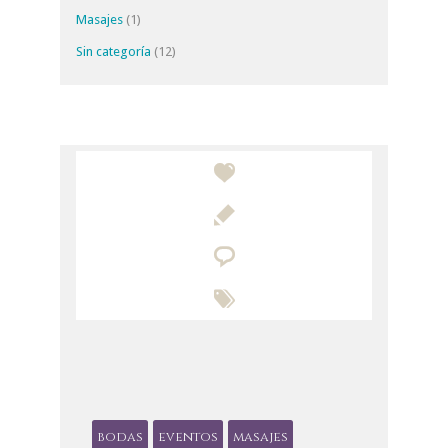
Masajes
(1)
Sin categoría
(12)




bodas
eventos
masajes