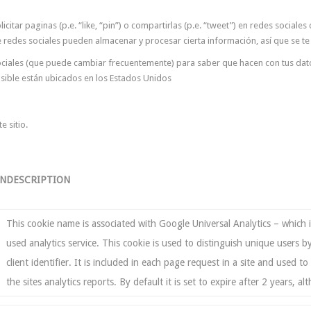
citar paginas (p.e. “like, “pin”) o compartirlas (p.e. “tweet”) en redes socia
e redes sociales pueden almacenar y procesar cierta información, así que se 
s sociales (que puede cambiar frecuentemente) para saber que hacen con tus da
ible están ubicados en los Estados Unidos
e sitio.
ON
DESCRIPTION
This cookie name is associated with Google Universal Analytics – which
used analytics service. This cookie is used to distinguish unique users
client identifier. It is included in each page request in a site and used t
the sites analytics reports. By default it is set to expire after 2 years, 