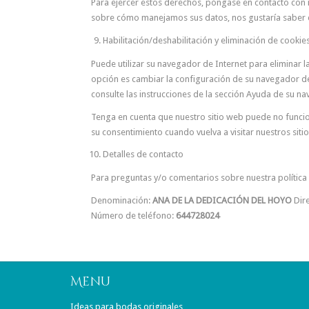
Para ejercer estos derechos, póngase en contacto con no
sobre cómo manejamos sus datos, nos gustaría saber de
Habilitación/deshabilitación y eliminación de cookie
Puede utilizar su navegador de Internet para eliminar
opción es cambiar la configuración de su navegador de
consulte las instrucciones de la sección Ayuda de su n
Tenga en cuenta que nuestro sitio web puede no funcion
su consentimiento cuando vuelva a visitar nuestros siti
Detalles de contacto
Para preguntas y/o comentarios sobre nuestra política 
Denominación:
ANA DE LA DEDICACIÓN DEL HOYO
Dir
Número de teléfono:
644728024
Menú
Ideas para bodas originales