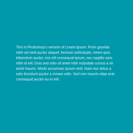



This is Photoshop’s version of Lorem Ipsum. Proin gravida
nibh vel velit auctor aliquet. Aenean sollicitudin, lorem quis
bibendum auctor, nisi elit consequat ipsum, nec sagittis sem
nibh id elit. Duis sed odio sit amet nibh vulputate cursus a sit
amet mauris. Morbi accumsan ipsum velit. Nam nec tellus a
odio tincidunt auctor a ornare odio. Sed non mauris vitae erat
consequat auctor eu in elit.