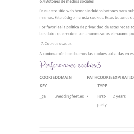
6.4 Botones de medios sociales
En nuestro sitio web hemos incluidos botones para publi
mismos. Este código incrusta cookies. Estos botones d
Por favor lee la política de privacidad de estas rede
Los datos que reciben son anonimizados el máximo pos
Cookies usadas
A continuación le indicamos las cookies utilizadas en est
Performance cookies
3
COOKIE
DOMAIN
PATH
COOKIE
EXPIRATI
KEY
TYPE
_ga
.weddingfeet.es
/
First-
2 years
party