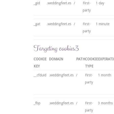
_gid
.weddingfeet.es
/
First-
1 day
party
_gat
.weddingfeet.es
/
First-
1 minute
party
Targeting cookies
3
COOKIE
DOMAIN
PATH
COOKIE
EXPIRAT
KEY
TYPE
__cfduid
.weddingfeet.es
/
First-
1 month
party
_fbp
.weddingfeet.es
/
First-
3 months
party