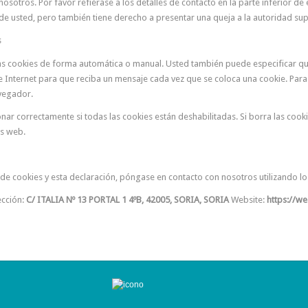
sotros. Por favor refiérase a los detalles de contacto en la parte inferior de 
 usted, pero también tiene derecho a presentar una queja a la autoridad supe
s
 las cookies de forma automática o manual. Usted también puede especificar qu
 Internet para que reciba un mensaje cada vez que se coloca una cookie. Par
avegador.
ar correctamente si todas las cookies están deshabilitadas. Si borra las coo
os web.
de cookies y esta declaración, póngase en contacto con nosotros utilizando lo
ección:
C/ ITALIA Nº 13 PORTAL 1 4ºB, 42005, SORIA, SORIA
Website:
https://we