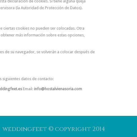
esta declaración de cookies. Si tiene alguna queja
rvisora (la Autoridad de Protección de Datos).
e ciertas cookies no pueden ser colocadas. Otra
a obtener más información sobre estas opciones,
kies de su navegador, se volverán a colocar después de
s siguientes datos de contacto:
ddingfeet.es
Email:
info@hostalvienasoria.com
weddingfeet © copyright 2014