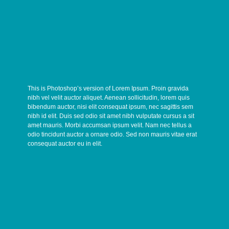



This is Photoshop’s version of Lorem Ipsum. Proin gravida
nibh vel velit auctor aliquet. Aenean sollicitudin, lorem quis
bibendum auctor, nisi elit consequat ipsum, nec sagittis sem
nibh id elit. Duis sed odio sit amet nibh vulputate cursus a sit
amet mauris. Morbi accumsan ipsum velit. Nam nec tellus a
odio tincidunt auctor a ornare odio. Sed non mauris vitae erat
consequat auctor eu in elit.