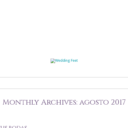
Skip
to
content
Monthly Archives:
agosto 2017
sus bodas