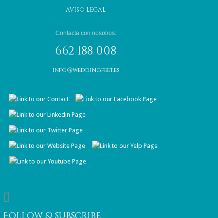
AVISO LEGAL
Contacta con nosotros:
662 188 008
info@weddingfeet.es

Follow & subscribe