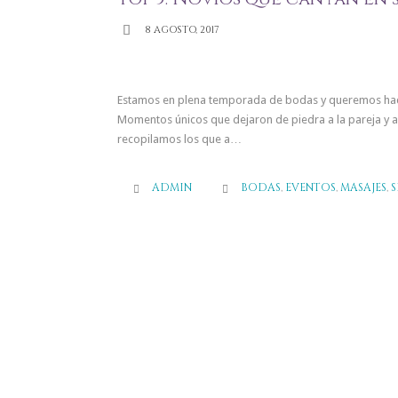

8 AGOSTO, 2017
Estamos en plena temporada de bodas y queremos hace
Momentos únicos que dejaron de piedra a la pareja y al r
recopilamos los que a…
CATEGORY
ADMIN
BODAS
,
EVENTOS
,
MASAJES
,
S

