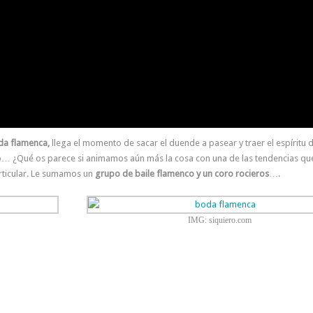
oda flamenca,
llega el momento de sacar el duende a pasear y traer el espíritu de
ero… ¿Qué os parece si animamos aún más la cosa con una de las tendencias q
articular. Le sumamos un
grupo de baile flamenco y un coro rocieros
….
IMG: siquiero.com