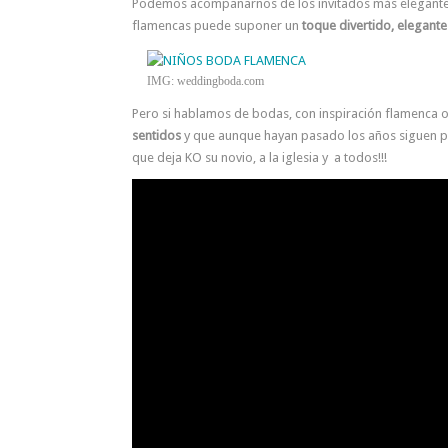
Podemos acompañarnos de los invitados más elegante
flamencas puede suponer un
toque divertido, elegante 
IMG: weddingboda.com
Pero si hablamos de bodas, con inspiración flamenca o
sentidos
y que aunque hayan pasado los años siguen p
que deja KO su novio, a la iglesia y a todos!!!