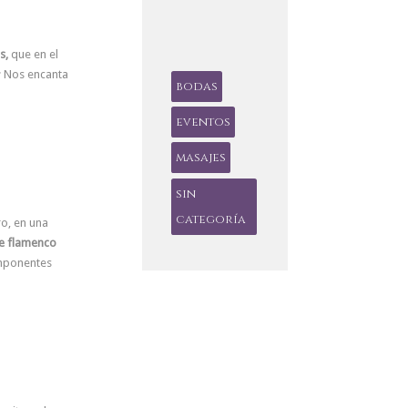
s,
que en el
¡¡ Nos encanta
bodas
eventos
masajes
sin
categoría
o, en una
re flamenco
imponentes