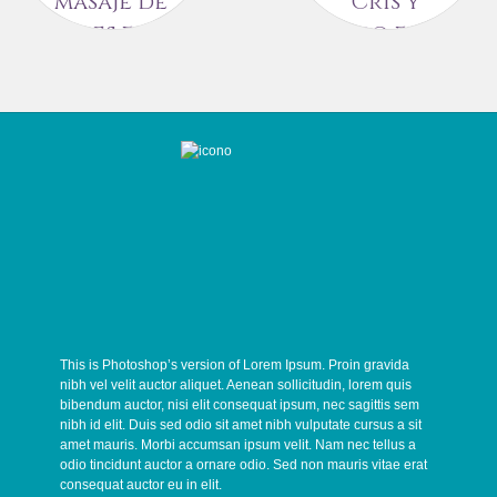
masaje de
Cris y
pies en
Diego en el
bodas
hotel Villa
Magna
¿QUÉ
CONSECUENCIAS
El pasado 4 de Junio
TIENE ESTAR DE PIE
tuvimos el placer de
DURANTE VARIAS
participar en la boda
HORAS?
de tarde…

CONGESTIÓN
LINFATICA Y
22 JUNIO, 2016
CIRCULATORIA:

Principalmente en

extremidades…
This is Photoshop’s version of Lorem Ipsum. Proin gravida
24 JUNIO, 2016
nibh vel velit auctor aliquet. Aenean sollicitudin, lorem quis
bibendum auctor, nisi elit consequat ipsum, nec sagittis sem
nibh id elit. Duis sed odio sit amet nibh vulputate cursus a sit
amet mauris. Morbi accumsan ipsum velit. Nam nec tellus a
odio tincidunt auctor a ornare odio. Sed non mauris vitae erat
consequat auctor eu in elit.