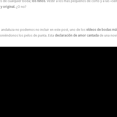
s de cualquier boda;
los niños
. Vestir a los más pequeños de corto y a las «se
y original.
¿O no?
 andaluza no podemos no incluir en este post, uno de los
vídeos de bodas más
oniéndonos los pelos de punta. Esta
declaración de amor cantada
de una novi