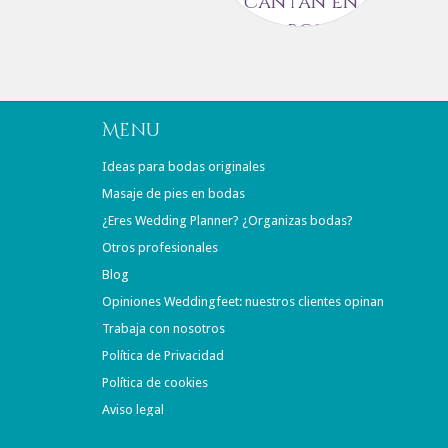
cantan en
sus bodas
Estamos en plena
temporada de bodas
y queremos hacer un
Menú
repaso de las mejores
sorpresas…
Ideas para bodas originales
Masaje de pies en bodas
8 AGOSTO, 2017
¿Eres Wedding Planner? ¿Organizas bodas?
Otros profesionales
Blog
Opiniones Weddingfeet: nuestros clientes opinan
Trabaja con nosotros
Política de Privacidad
Política de cookies
Aviso legal