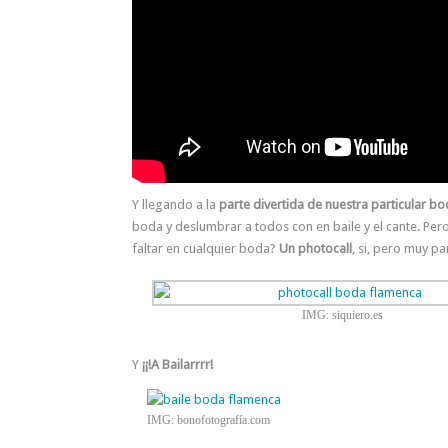
Y llegando a la
parte divertida de nuestra particular b
boda y deslumbrar a todos con en baile y el cante. P
faltar en cualquier boda?
Un photocall
, si, pero muy p
IMG: siquiero.es
Y
¡¡!A Bailarrrr!
IMG: bonofotografía.com