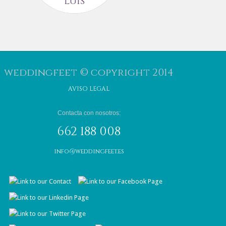
Luis
de
Primaver
El claro reflejo de
felicidad es lo que
¡¡Por fin ha llegado!
pudimos presenciar
La primavera ya est
en la boda de
aquí. Una de nuestr
Carolina…
estaciones preferida
weddingfeet © copyright 2014
Los…
8 JUNIO, 2016
AVISO LEGAL
29 MARZO, 2016
Contacta con nosotros:
662 188 008
info@weddingfeet.es