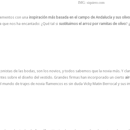
IMG: siquiero.com
Elementos con una
inspiración más basada en el campo de Andalucía y sus olivo
ea que nos ha encantado: ¿Qué tal si
sustituimos el arroz por ramitas de olivo
? 
istas de las bodas, son los novios, y todos sabemos que la novia más. Y clar
es sobre el diseño del vestido. Grandes firmas han incorporado un cierto
ai
 el mundo de trajes de novia flamencos es sin duda Vicky Matin Berrocal y sus 