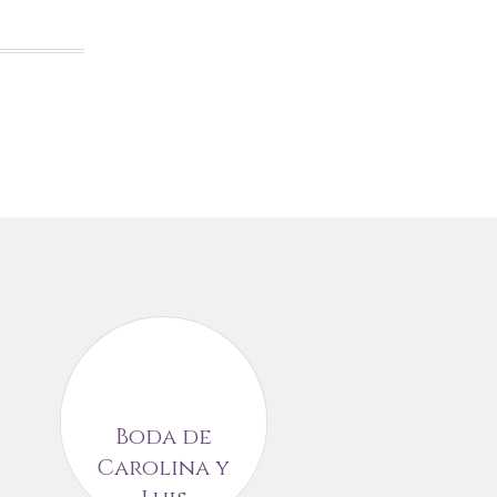
Boda de
Bodas co
Carolina y
inspiració