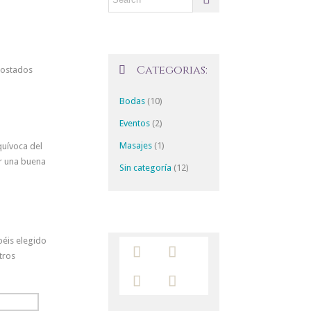
Categorias:

costados
Bodas
(10)
Eventos
(2)
Masajes
(1)
quívoca del
r una buena
Sin categoría
(12)
béis elegido


tros

