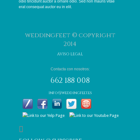
odio tincidunt auctor a ornare odio. Sed non mauris vitae
erat consequat auctor eu in elit.
weddingfeet © copyright
2014
AVISO LEGAL
Contacta con nosotros:
662 188 008
info@weddingfeet.es
