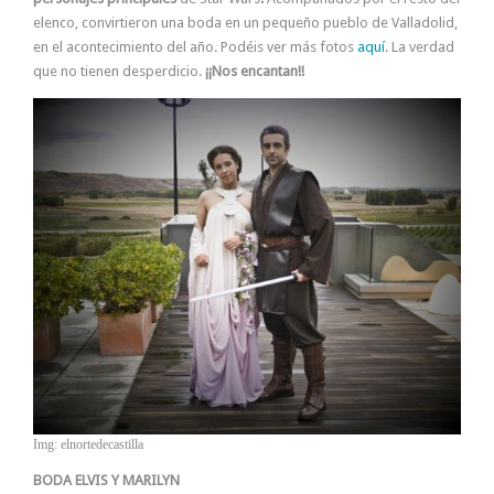
elenco, convirtieron una boda en un pequeño pueblo de Valladolid,
en el acontecimiento del año. Podéis ver más fotos
aquí
. La verdad
que no tienen desperdicio.
¡¡Nos encantan!!
Img: elnortedecastilla
BODA ELVIS Y MARILYN