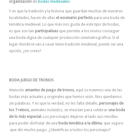
organización
de
bodas medievales
.
Y es que la tradición y la historia que guardan muchas de nuestras
localidades, hacen de ellas
el escenario perfecto
para una boda de
temática medieval. Lo que más nos gusta de este tipo de bodas,
es que son tan
participativas
que permite a los novios conseguir
una boda digna de cualquier producción cinematrográfica. Si el
lugar donde te vas a casar tiene tradición medieval, puede ser una
opción, ¿no crees?
BODA JUEGO DE TRONOS
Atención
amantes de juego de tronos,
aquí os traemos una de las
bodas más actuales y originales que hemos visto. Nos quedamos
sin palabras. Y es que la verdad, no les falta detalle,
personajes de
los 7 reinos,
animales incluidos, se mezclan para celebrar
una boda
de lo más especial.
Los personajes dejaron al lado sus rencillas
para poder disfrutar de una
boda temática a la última
, que seguro
que dio mucho juego. ¿Identificas a todos los personajes?