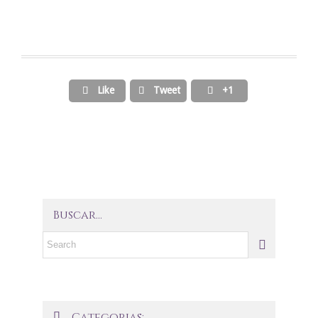
Like
Tweet
+1



Buscar…
Categorias:
