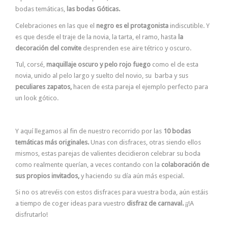
bodas temáticas,
las bodas Góticas.
Celebraciones en las que el
negro es el protagonista
indiscutible. Y
es que desde el traje de la novia, la tarta, el ramo, hasta
la
decoración del convite
desprenden ese aire tétrico y oscuro.
Tul, corsé,
maquillaje oscuro y pelo rojo fuego
como el de esta
novia, unido al pelo largo y suelto del novio, su barba y sus
peculiares zapatos,
hacen de esta pareja el ejemplo perfecto para
un look gótico.
Y aquí llegamos al fin de nuestro recorrido por las
10 bodas
temáticas más originales.
Unas con disfraces, otras siendo ellos
mismos, estas parejas de valientes decidieron celebrar su boda
como realmente querían, a veces contando con la
colaboración de
sus propios invitados,
y haciendo su día aún más especial.
Si no os atrevéis con estos disfraces para vuestra boda, aún estáis
a tiempo de coger ideas para vuestro
disfraz de carnaval.
¡¡!A
disfrutarlo!