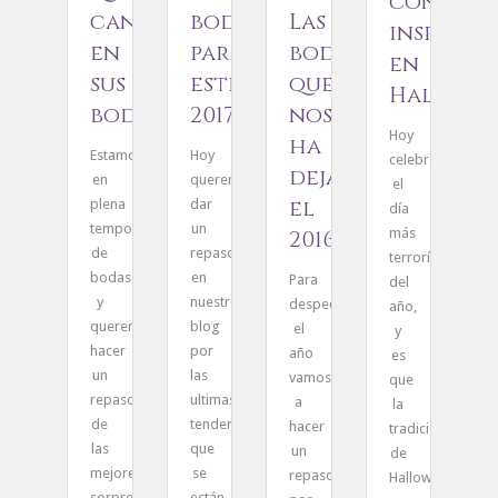
con
cantan
bodas
Las
inspirac
en
para
bodas
en
sus
este
que
Hallowe
bodas
2017
nos
Hoy
ha
Estamos
Hoy
celebramos
dejado
en
queremos
el
E
el
plena
dar
día
l
temporada
un
más
2016
ú
de
repaso
terrorífico
a
bodas
en
Para
del
h
y
nuestro
despedir
año,
h
queremos
blog
el
y
u
hacer
por
año
es
i
un
las
vamos
que
e
repaso
ultimas
a
la
l
de
tendencias
hacer
tradición
b
las
que
un
de
c
mejores
se
repaso
Halloween…
e
sorpresas…
están…