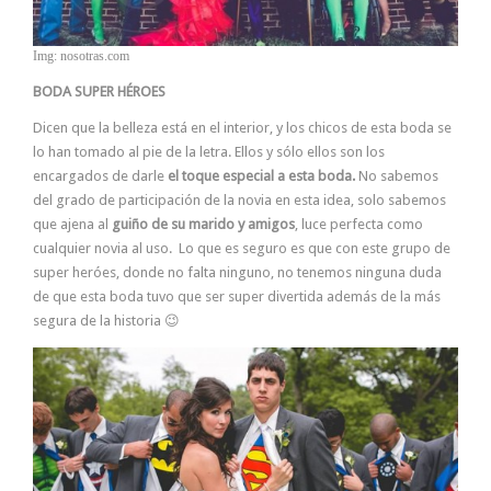
Img: nosotras.com
BODA SUPER HÉROES
Dicen que la belleza está en el interior, y los chicos de esta boda se
lo han tomado al pie de la letra. Ellos y sólo ellos son los
encargados de darle
el toque especial a esta boda.
No sabemos
del grado de participación de la novia en esta idea, solo sabemos
que ajena al
guiño de su marido y amigos
, luce perfecta como
cualquier novia al uso. Lo que es seguro es que con este grupo de
super heróes, donde no falta ninguno, no tenemos ninguna duda
de que esta boda tuvo que ser super divertida además de la más
segura de la historia 😉