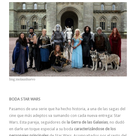
Img:molaunhuevo
BODA STAR WARS
Pasamos de una serie que ha hecho historia, a una de las sagas del
cine que más adeptos va sumando con cada nueva entrega: Star
Wars. Esta pareja, seguidores de
la Gerra de las Galaxias
, no dudó
en darle un toque especial a su boda
caracterizándose de los
personajes principales
de Star Wars
.
Acompañados por el resto del