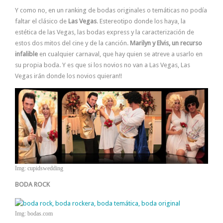
Y como no, en un ranking de bodas originales o temáticas no podía
faltar el clásico de
Las Vegas
. Estereotipo donde los haya, la
estética de las Vegas, las bodas express y la caracterización de
estos dos mitos del cine y de la canción.
Marilyn y Elvis, un recurso
infalible
en cualquier carnaval, que hay quien se atreve a usarlo en
su propia boda. Y es que si los novios no van a Las Vegas, Las
Vegas irán donde los novios quieran!!
Img: cupidswedding
BODA ROCK
Img: bodas.com