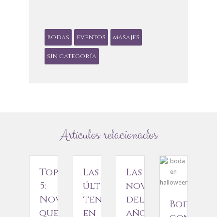
bodas
eventos
masajes
sin categoría
Artículos relacionados
Top
Las
Las
5:
últimas
novias
Novios
tendencias
del
Bodas
que
en
año.