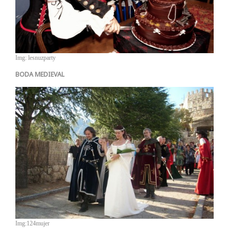
Img: lesnuzparty
BODA MEDIEVAL
Img:124mujer