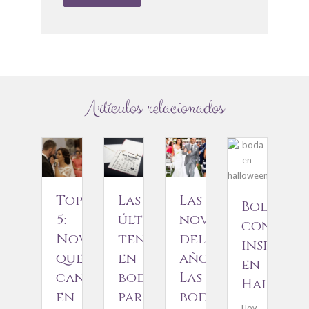
Artículos relacionados
Top
Las
Las
Bodas
5:
últimas
novias
con
Novios
tendencias
del
inspirac
que
en
año.
en
cantan
bodas
Las
Hallowe
en
para
bodas
Hoy