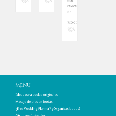
más
1
relevantes
de…
31 DICIEMBRE, 2016
Menú
Ideas para bodas originales
Masaje de pies en bodas
¿Eres Wedding Planner? ¿Organizas bodas?
Otros profesionales