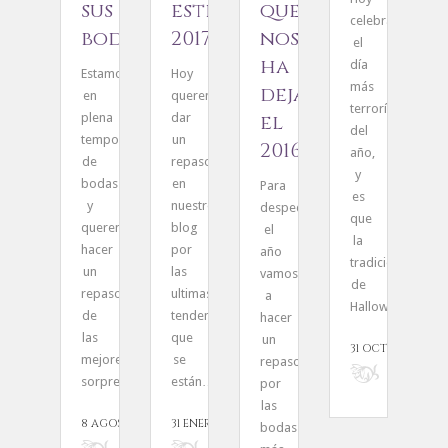
sus
este
que
celebramos
bodas
2017
nos
el
ha
día
Estamos
Hoy
más
dejado
en
queremos
E
terrorífico
el
plena
dar
p
del
temporada
un
3
2016
año,
de
repaso
J
y
bodas
en
Para
t
es
y
nuestro
despedir
e
que
queremos
blog
el
p
la
hacer
por
año
d
tradición
un
las
vamos
p
de
repaso
ultimas
a
c
Halloween…
de
tendencias
hacer
n
las
que
un
s
31 OCTUBRE, 2016
mejores
se
repaso
d
sorpresas…
están…
por
m
las
e
8 AGOSTO, 2017
31 ENERO, 2017
bodas