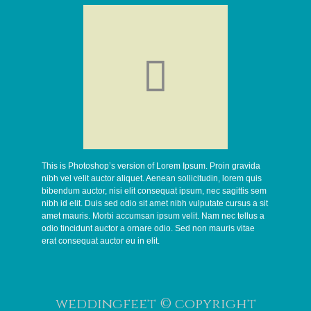

This is Photoshop’s version of Lorem Ipsum. Proin gravida
nibh vel velit auctor aliquet. Aenean sollicitudin, lorem quis
bibendum auctor, nisi elit consequat ipsum, nec sagittis sem
nibh id elit. Duis sed odio sit amet nibh vulputate cursus a sit
amet mauris. Morbi accumsan ipsum velit. Nam nec tellus a
odio tincidunt auctor a ornare odio. Sed non mauris vitae
erat consequat auctor eu in elit.
weddingfeet © copyright